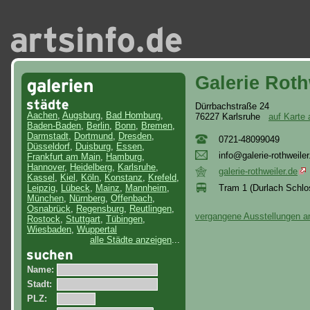
Galerie Roth
Dürrbachstraße 24
Aachen
,
Augsburg
,
Bad Homburg
,
76227 Karlsruhe
auf Karte
Baden-Baden
,
Berlin
,
Bonn
,
Bremen
,
Darmstadt
,
Dortmund
,
Dresden
,
0721-48099049
Düsseldorf
,
Duisburg
,
Essen
,
inf
o@g
ale
rie
-ro
thw
eil
er
Frankfurt am Main
,
Hamburg
,
Hannover
,
Heidelberg
,
Karlsruhe
,
galerie-rothweiler.de
Kassel
,
Kiel
,
Köln
,
Konstanz
,
Krefeld
,
Tram 1 (Durlach Schlo
Leipzig
,
Lübeck
,
Mainz
,
Mannheim
,
München
,
Nürnberg
,
Offenbach
,
Osnabrück
,
Regensburg
,
Reutlingen
,
vergangene Ausstellungen a
Rostock
,
Stuttgart
,
Tübingen
,
Wiesbaden
,
Wuppertal
alle Städte anzeigen
...
Name:
Stadt:
PLZ: