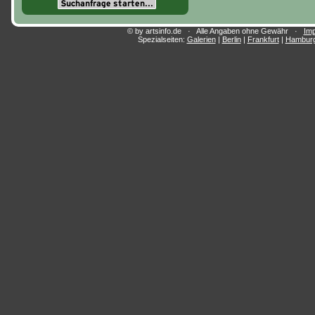
© by artsinfo.de · Alle Angaben ohne Gewähr ·
Im
Spezialseiten:
Galerien
|
Berlin
|
Frankfurt
|
Hambur