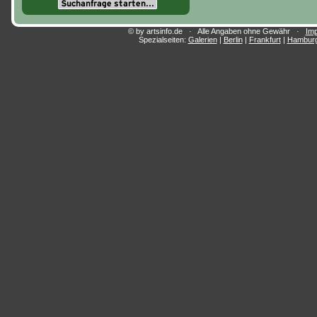
© by artsinfo.de · Alle Angaben ohne Gewähr ·
Im
Spezialseiten:
Galerien
|
Berlin
|
Frankfurt
|
Hambur