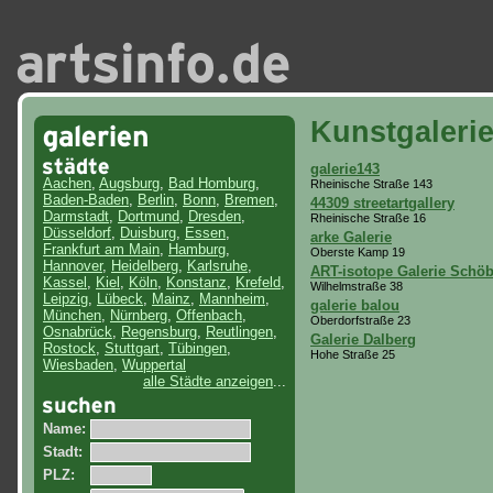
Kunstgaleri
galerie143
Aachen
,
Augsburg
,
Bad Homburg
,
Rheinische Straße 143
Baden-Baden
,
Berlin
,
Bonn
,
Bremen
,
44309 streetartgallery
Darmstadt
,
Dortmund
,
Dresden
,
Rheinische Straße 16
Düsseldorf
,
Duisburg
,
Essen
,
arke Galerie
Frankfurt am Main
,
Hamburg
,
Oberste Kamp 19
Hannover
,
Heidelberg
,
Karlsruhe
,
ART-isotope Galerie Schöb
Kassel
,
Kiel
,
Köln
,
Konstanz
,
Krefeld
,
Wilhelmstraße 38
Leipzig
,
Lübeck
,
Mainz
,
Mannheim
,
galerie balou
München
,
Nürnberg
,
Offenbach
,
Oberdorfstraße 23
Osnabrück
,
Regensburg
,
Reutlingen
,
Galerie Dalberg
Rostock
,
Stuttgart
,
Tübingen
,
Hohe Straße 25
Wiesbaden
,
Wuppertal
alle Städte anzeigen
...
Name:
Stadt:
PLZ: