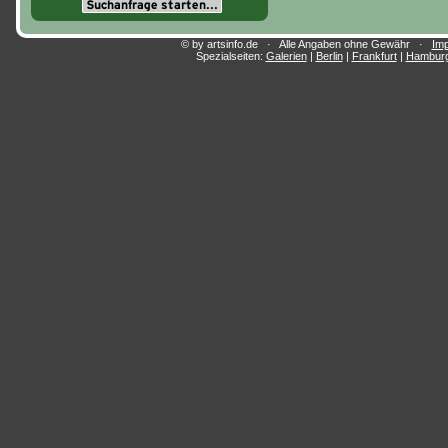
© by artsinfo.de · Alle Angaben ohne Gewähr ·
Im
Spezialseiten:
Galerien
|
Berlin
|
Frankfurt
|
Hambur