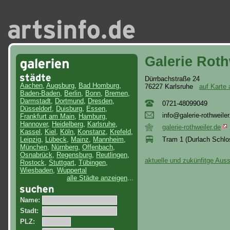
Galerie Roth
Dürrbachstraße 24
Aachen
,
Augsburg
,
Bad Homburg
,
76227 Karlsruhe
auf Karte
Baden-Baden
,
Berlin
,
Bonn
,
Bremen
,
Darmstadt
,
Dortmund
,
Dresden
,
0721-48099049
Düsseldorf
,
Duisburg
,
Essen
,
inf
o@g
ale
rie
-ro
thw
eil
er
Frankfurt am Main
,
Hamburg
,
Hannover
,
Heidelberg
,
Karlsruhe
,
galerie-rothweiler.de
Kassel
,
Kiel
,
Köln
,
Konstanz
,
Krefeld
,
Tram 1 (Durlach Schlo
Leipzig
,
Lübeck
,
Mainz
,
Mannheim
,
München
,
Nürnberg
,
Offenbach
,
Osnabrück
,
Regensburg
,
Reutlingen
,
aktuelle und zukünfitge Aus
Rostock
,
Stuttgart
,
Tübingen
,
Wiesbaden
,
Wuppertal
alle Städte anzeigen
...
Name:
Stadt:
PLZ: