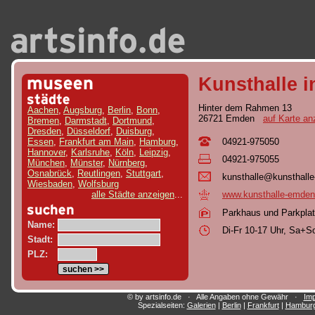
Kunsthalle 
Hinter dem Rahmen 13
Aachen
,
Augsburg
,
Berlin
,
Bonn
,
26721 Emden
auf Karte an
Bremen
,
Darmstadt
,
Dortmund
,
Dresden
,
Düsseldorf
,
Duisburg
,
04921-975050
Essen
,
Frankfurt am Main
,
Hamburg
,
Hannover
,
Karlsruhe
,
Köln
,
Leipzig
,
04921-975055
München
,
Münster
,
Nürnberg
,
Osnabrück
,
Reutlingen
,
Stuttgart
,
kun
sth
all
e@k
uns
tha
lle
Wiesbaden
,
Wolfsburg
www.kunsthalle-emden
alle Städte anzeigen
...
Parkhaus und Parkpla
Name:
Di-Fr 10-17 Uhr, Sa+S
Stadt:
PLZ:
© by artsinfo.de · Alle Angaben ohne Gewähr ·
Im
Spezialseiten:
Galerien
|
Berlin
|
Frankfurt
|
Hambur