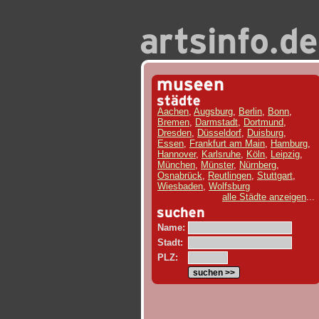
Aachen
,
Augsburg
,
Berlin
,
Bonn
,
Bremen
,
Darmstadt
,
Dortmund
,
Dresden
,
Düsseldorf
,
Duisburg
,
Essen
,
Frankfurt am Main
,
Hamburg
,
Hannover
,
Karlsruhe
,
Köln
,
Leipzig
,
München
,
Münster
,
Nürnberg
,
Osnabrück
,
Reutlingen
,
Stuttgart
,
Wiesbaden
,
Wolfsburg
alle Städte anzeigen
...
Name:
Stadt:
PLZ: