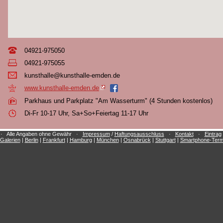
04921-975050
04921-975055
kun
sth
all
e@k
uns
tha
lle
-em
den
.de
www.kunsthalle-emden.de
Parkhaus und Parkplatz "Am Wasserturm" (4 Stunden kostenlos)
Di-Fr 10-17 Uhr, Sa+So+Feiertag 11-17 Uhr
e · Alle Angaben ohne Gewähr ·
Impressum
/
Haftungsausschluss
·
Kontakt
·
Eintrag
Galerien
|
Berlin
|
Frankfurt
|
Hamburg
|
München
|
Osnabrück
|
Stuttgart
|
Smartphone-Term