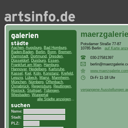
maerzgaleri
Potsdamer Straße 77-87
Aachen
,
Augsburg
,
Bad Homburg
,
10785 Berlin
auf Karte anz
Baden-Baden
,
Berlin
,
Bonn
,
Bremen
,
Darmstadt
,
Dortmund
,
Dresden
,
030-27581397
Düsseldorf
,
Duisburg
,
Essen
,
ber
lin
@ma
erz
gal
eri
e.c
Frankfurt am Main
,
Hamburg
,
Hannover
,
Heidelberg
,
Karlsruhe
,
www.maerzgalerie.co
Kassel
,
Kiel
,
Köln
,
Konstanz
,
Krefeld
,
Di-Fr 11-18 Uhr
Leipzig
,
Lübeck
,
Mainz
,
Mannheim
,
München
,
Nürnberg
,
Offenbach
,
Osnabrück
,
Regensburg
,
Reutlingen
,
vergangene Ausstellungen a
Rostock
,
Stuttgart
,
Tübingen
,
Wiesbaden
,
Wuppertal
alle Städte anzeigen
...
Name:
Stadt:
PLZ: