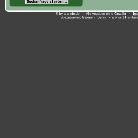
© by artsinfo.de · Alle Angaben ohne Gewähr ·
Im
Spezialseiten:
Galerien
|
Berlin
|
Frankfurt
|
Hambur