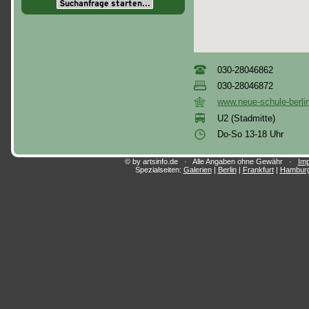
030-28046862
030-28046872
www.neue-schule-berli
U2 (Stadmitte)
Do-So 13-18 Uhr
© by artsinfo.de · Alle Angaben ohne Gewähr ·
Im
Spezialseiten:
Galerien
|
Berlin
|
Frankfurt
|
Hambur