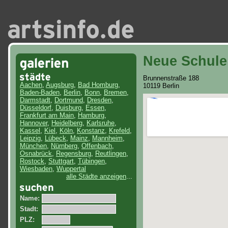
Neue Schule 
Brunnenstraße 188
Aachen
,
Augsburg
,
Bad Homburg
,
10119 Berlin
Baden-Baden
,
Berlin
,
Bonn
,
Bremen
,
Darmstadt
,
Dortmund
,
Dresden
,
Düsseldorf
,
Duisburg
,
Essen
,
Frankfurt am Main
,
Hamburg
,
Hannover
,
Heidelberg
,
Karlsruhe
,
Kassel
,
Kiel
,
Köln
,
Konstanz
,
Krefeld
,
Leipzig
,
Lübeck
,
Mainz
,
Mannheim
,
München
,
Nürnberg
,
Offenbach
,
Osnabrück
,
Regensburg
,
Reutlingen
,
Rostock
,
Stuttgart
,
Tübingen
,
Wiesbaden
,
Wuppertal
alle Städte anzeigen
...
Name:
Stadt:
PLZ: