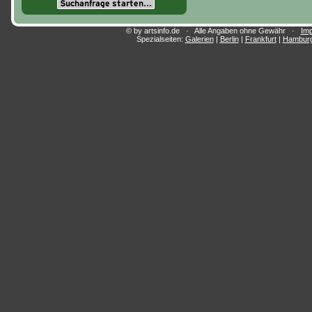
© by artsinfo.de · Alle Angaben ohne Gewähr ·
Im
Spezialseiten:
Galerien
|
Berlin
|
Frankfurt
|
Hambur