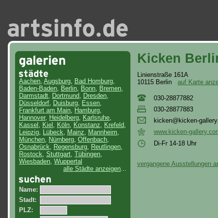
Kicken Berli
Linienstraße 161A
Aachen
,
Augsburg
,
Bad Homburg
,
10115 Berlin
auf Karte anz
Baden-Baden
,
Berlin
,
Bonn
,
Bremen
,
Darmstadt
,
Dortmund
,
Dresden
,
030-28877882
Düsseldorf
,
Duisburg
,
Essen
,
030-28877883
Frankfurt am Main
,
Hamburg
,
Hannover
,
Heidelberg
,
Karlsruhe
,
kic
ken
@ki
cke
n-g
all
ery
Kassel
,
Kiel
,
Köln
,
Konstanz
,
Krefeld
,
www.kicken-gallery.co
Leipzig
,
Lübeck
,
Mainz
,
Mannheim
,
München
,
Nürnberg
,
Offenbach
,
Di-Fr 14-18 Uhr
Osnabrück
,
Regensburg
,
Reutlingen
,
Rostock
,
Stuttgart
,
Tübingen
,
Wiesbaden
,
Wuppertal
vergangene Ausstellungen a
alle Städte anzeigen
...
Name:
Stadt:
PLZ: