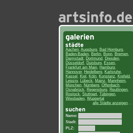
Aachen
,
Augsburg
,
Bad Homburg
,
Baden-Baden
,
Berlin
,
Bonn
,
Bremen
,
Darmstadt
,
Dortmund
,
Dresden
,
Düsseldorf
,
Duisburg
,
Essen
,
Frankfurt am Main
,
Hamburg
,
Hannover
,
Heidelberg
,
Karlsruhe
,
Kassel
,
Kiel
,
Köln
,
Konstanz
,
Krefeld
,
Leipzig
,
Lübeck
,
Mainz
,
Mannheim
,
München
,
Nürnberg
,
Offenbach
,
Osnabrück
,
Regensburg
,
Reutlingen
,
Rostock
,
Stuttgart
,
Tübingen
,
Wiesbaden
,
Wuppertal
alle Städte anzeigen
...
Name:
Stadt:
PLZ: