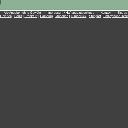
e · Alle Angaben ohne Gewähr ·
Impressum
/
Haftungsausschluss
·
Kontakt
·
Eintrag
Galerien
|
Berlin
|
Frankfurt
|
Hamburg
|
München
|
Osnabrück
|
Stuttgart
|
Smartphone-Term