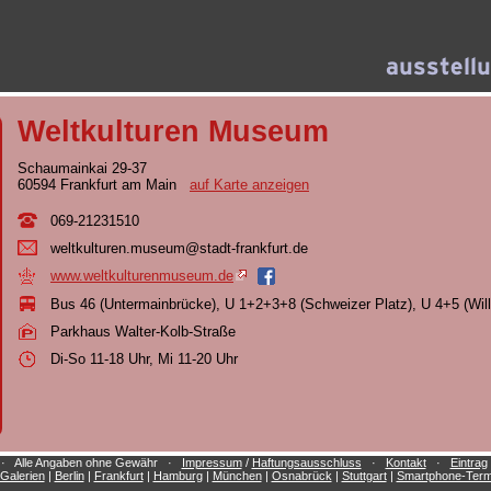
Weltkulturen Museum
Schaumainkai 29-37
60594 Frankfurt am Main
auf Karte anzeigen
069-21231510
wel
tku
ltu
ren
.mu
seu
m@s
tad
t-f
ran
kfu
rt.
de
www.weltkulturenmuseum.de
Bus 46 (Untermainbrücke), U 1+2+3+8 (Schweizer Platz), U 4+5 (Will
Parkhaus Walter-Kolb-Straße
Di-So 11-18 Uhr, Mi 11-20 Uhr
e · Alle Angaben ohne Gewähr ·
Impressum
/
Haftungsausschluss
·
Kontakt
·
Eintrag
Galerien
|
Berlin
|
Frankfurt
|
Hamburg
|
München
|
Osnabrück
|
Stuttgart
|
Smartphone-Term