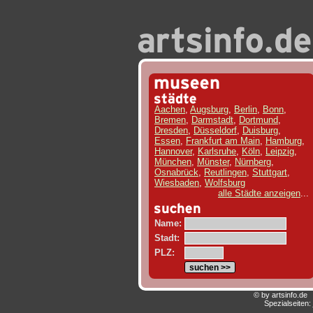
Aachen
,
Augsburg
,
Berlin
,
Bonn
,
Bremen
,
Darmstadt
,
Dortmund
,
Dresden
,
Düsseldorf
,
Duisburg
,
Essen
,
Frankfurt am Main
,
Hamburg
,
Hannover
,
Karlsruhe
,
Köln
,
Leipzig
,
München
,
Münster
,
Nürnberg
,
Osnabrück
,
Reutlingen
,
Stuttgart
,
Wiesbaden
,
Wolfsburg
alle Städte anzeigen
...
Name:
Stadt:
PLZ:
© by artsinfo.d
Spezialseiten: