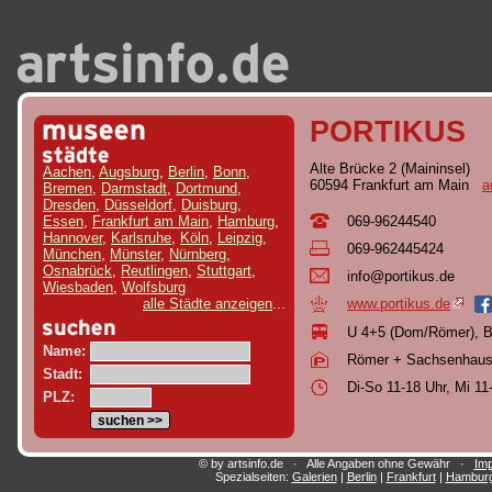
PORTIKUS
Alte Brücke 2 (Maininsel)
Aachen
,
Augsburg
,
Berlin
,
Bonn
,
60594 Frankfurt am Main
a
Bremen
,
Darmstadt
,
Dortmund
,
Dresden
,
Düsseldorf
,
Duisburg
,
069-96244540
Essen
,
Frankfurt am Main
,
Hamburg
,
Hannover
,
Karlsruhe
,
Köln
,
Leipzig
,
069-962445424
München
,
Münster
,
Nürnberg
,
Osnabrück
,
Reutlingen
,
Stuttgart
,
inf
o@p
ort
iku
s.d
e
Wiesbaden
,
Wolfsburg
www.portikus.de
alle Städte anzeigen
...
U 4+5 (Dom/Römer), B
Name:
Römer + Sachsenhau
Stadt:
Di-So 11-18 Uhr, Mi 11
PLZ:
© by artsinfo.de · Alle Angaben ohne Gewähr ·
Im
Spezialseiten:
Galerien
|
Berlin
|
Frankfurt
|
Hambur